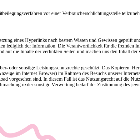
reitbeilegungsverfahren vor einer Verbraucherschlichtungsstelle teilzune
 Setzung eines Hyperlinks nach bestem Wissen und Gewissen geprüft und k
 lediglich der Information. Die Verantwortlichkeit für die fremden Inhal
und auf die Inhalte der verlinkten Seiten und machen uns den Inhalt der 
eber- oder sonstige Leistungsschutzrechte geschützt. Das Kopieren, Her
zeige im Internet-Browser) im Rahmen des Besuchs unserer Internetse
nload vorgesehen sind. In diesem Fall ist das Nutzungsrecht auf die Nu
lichmachung oxder sonstige Verwertung bedarf der Zustimmung des jewe